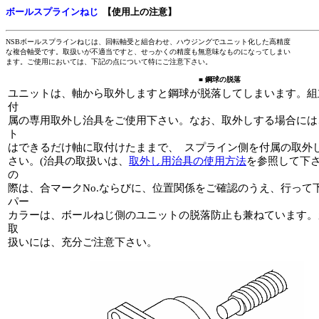
ボールスプラインねじ
【使用上の注意
】
NSBボールスプラインねじは、回転軸受と組合わせ、ハウジングでユニット化した高精度
な複合軸受です。取扱いが不適当ですと、せっかくの精度も無意味なものになってしまい
ます。ご使用においては、下記の点について特にご注意下さい。
■
鋼球の脱落
ユニットは、軸から取外しますと鋼球が脱落してしまいます。組
付
属の専用取外し治具をご使用下さい。なお、取外しする場合には
ト
はできるだけ軸に取付けたままで、 スプライン側を付属の取外
さい。(治具の取扱いは、
取外し用治具の使用方法
を参照して下さ
の
際は、合マークNo.ならびに、位置関係をご確認のうえ、行って
パー
カラーは、ボールねじ側のユニットの脱落防止も兼ねています。
取
扱いには、充分ご注意下さい。