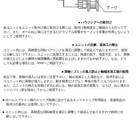
■ ハウジングへの取付け
各ユニットをユニット取付け箱に取付ける際には、取付け面精度をご確認のうえ行って下
さい。また、ボールねじ側にはできるだけラジアル荷重やモーメント荷重が作用しないよう
にしてご使用下さい。
■ ユニットの分解、追加工の禁止
ユニット内には、高精度な回転ベアリングを適正に調整して組込んでありますので、 絶対
に分解しないで下さい。ユニットに追加工することは、精度の低下、強度不足、また、異物
の混入などにより鋼球の循環機構に悪影響をおよぼしますのでおやめ下さい。なお、どう
しても必要な場合には、NSBへご相談下さい。
■
異物 ( ゴミ ) の進入防止と軸端末加工後の処理
組立て時、異物の侵入には充分ご注意下さい。 軸を追加工した場合など、洗浄不足によ
リユニット内に異物が侵入しますと、動き精度だけでなく 寿命の低下 にもつながります。
また、ユニットの挿入を容易にするためにも、軸の追加工後の面取り、ならぴ、ねじ溝のエ
ッジ ( バリ ) 部を除去してからご使用下さい。
■ ボールスプライン側のスリーブ両側に設けてあるエンドキャップ外周面を、直接部品の
取付けの案内には使用しないで下さい。
■ ユニット内には、 高精度な回転軸受を適正に調整して組込んでありますので絶対に分
解しないで下さい。