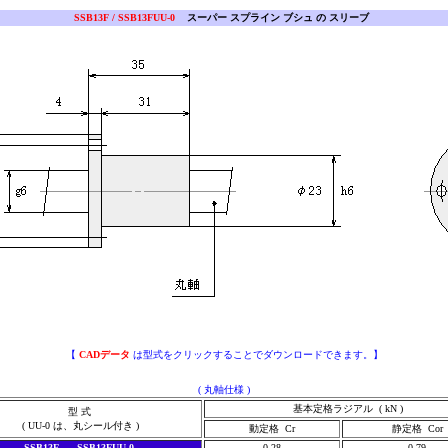
SSB13F / SSB13FUU-0
スーパー スプライン ブシュ の スリーブ
【
CADデータ
は型式をクリックすることでダウンロードできます。】
( 丸軸仕様 )
基本定格ラジアル ( kN )
型 式
( UU-0 は、丸シール付き )
動定格 Cr
静定格 Cor
SSB13F SSB13FUU-0
0.28
0.79