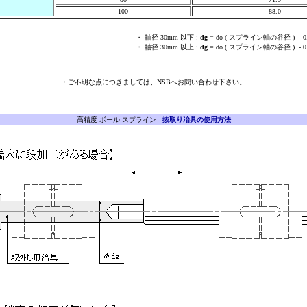
100
88.0
・ 軸径 30mm 以下 :
dg
= do ( スプライン軸の谷径 ) - 0
・ 軸径 30mm 以上 :
dg
= do ( スプライン軸の谷径 ) - 0
・ご不明な点につきましては、NSBへお問い合わせ下さい。
高精度 ボール スプライン
抜取り冶具の使用方法