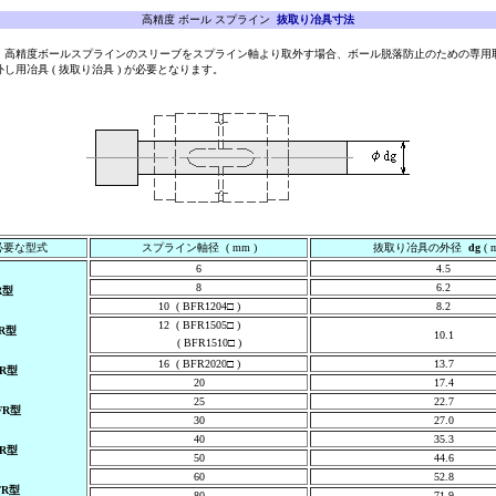
高精度 ボール スプライン
抜取り冶具寸法
・高精度ボールスプラインのスリーブをスプライン軸より取外す場合、ボール脱落防止のための専用
外し用冶具 ( 抜取り治具 ) が必要となります。
必要な型式
スプライン軸径 ( mm )
抜取り冶具の外径
dg
( 
6
4.5
8
6.2
R型
10 ( BFR1204□ )
8.2
12 ( BFR1505□ )
R型
10.1
( BFR1510□ )
16 ( BFR2020□ )
13.7
R型
20
17.4
25
22.7
FR型
30
27.0
40
35.3
R型
50
44.6
60
52.8
FR型
80
71.9