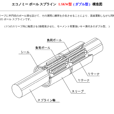
エコノミー ボール スプライン
LSKW
型
( ダブル型 )
構造図
ーブに半円径のボール溝を設けて、その溝間に鋼球を介在させることにより、直線運動しながら同
の ボール スプラインです。
( 1つのスリーブ内に軸受けを2個着装させた、モーメント荷重強いキー溝付きのダブル型。 )