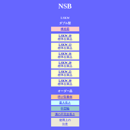
NSB
LSKW
ダブル型
構造図
LSKW 10
標準在庫品
LSKW 13
標準在庫品
LSKW 16
標準在庫品
LSKW 20
標準在庫品
LSKW 25
標準在庫品
LSKW 30
標準在庫品
オーダー品
呼び型番例
最大長さ
中空軸
溝の不完全長さ
使用上の
注意