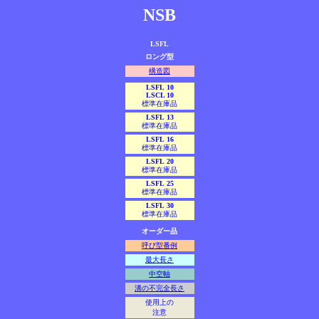
NSB
LSFL
ロング型
構造図
LSFL 10
LSCL 10
標準在庫品
LSFL 13
標準在庫品
LSFL 16
標準在庫品
LSFL 20
標準在庫品
LSFL 25
標準在庫品
LSFL 30
標準在庫品
オーダー品
呼び型番例
最大長さ
中空軸
溝の不完全長さ
使用上の
注意