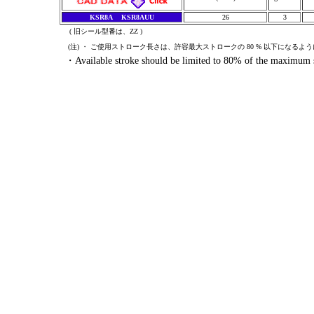
KSR8A
KSR8AUU
26
3
( 旧シール型番は、ZZ )
(注) ・ ご使用ストローク長さは、許容最大ストロークの 80 % 以下になるよ
・Available stroke should be limited to 80% of the maximum st