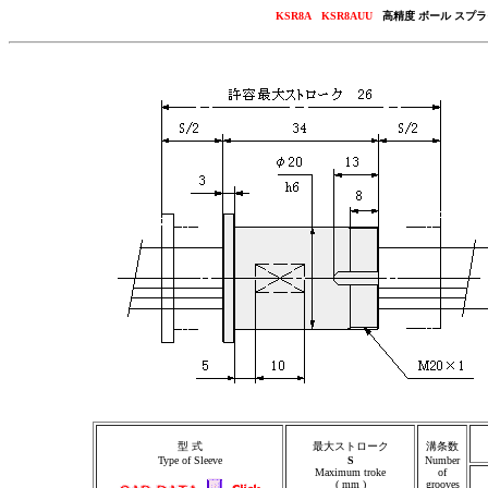
KSR8A KSR8AUU
高精度 ボール スプラ
型 式
最大ストローク
溝条数
Type of Sleeve
S
Number
Maximum troke
of
( mm )
grooves