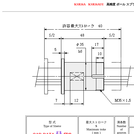
KSR16A KSR16AUU
高精度 ボール スプ
型 式
最大ストローク
溝条数
Type of Sleeve
S
Number
Maximum troke
of
( mm )
grooves