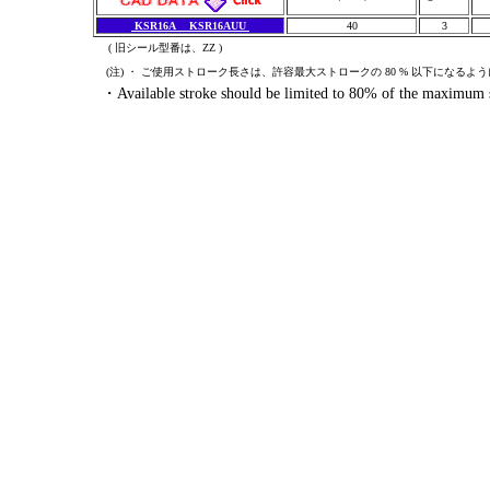
KSR16A K
SR16AUU
40
3
( 旧シール型番は、ZZ )
(注) ・ ご使用ストローク長さは、許容最大ストロークの 80 % 以下になるよ
・Available stroke should be limited to 80% of the maximum st