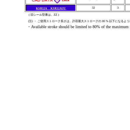
32
3
KSR12A
KSR12AUU
( 旧シール型番は、ZZ )
(注) ・ ご使用ストローク長さは、許容最大ストロークの 80 % 以下になるよ
・Available stroke should be limited to 80% of the maximum st