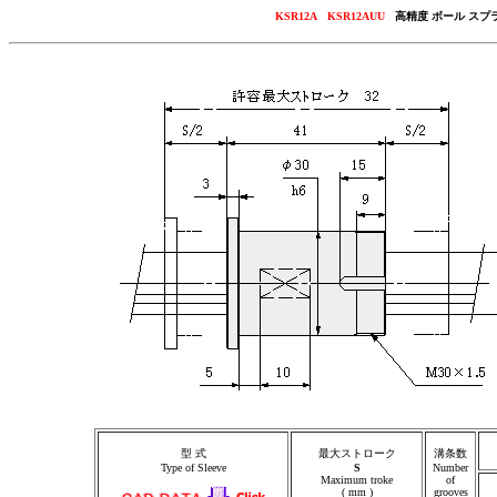
KSR12A KSR12AUU
高精度 ボール スプ
型 式
最大ストローク
溝条数
Type of Sleeve
S
Number
Maximum troke
of
( mm )
grooves