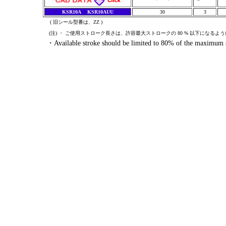
KSR10A
KSR10AUU
30
3
( 旧シール型番は、ZZ )
(注) ・ ご使用ストローク長さは、許容最大ストロークの 80 % 以下になるよ
・Available stroke should be limited to 80% of the maximum st