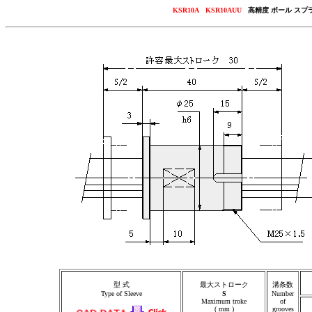
KSR10A KSR10AUU
高精度 ボール スプ
型 式
最大ストローク
溝条数
Type of Sleeve
S
Number
Maximum troke
of
( mm )
grooves