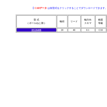
【
CADデータ
は各型式をクリックすることでダウンロードできます
型 式
軸方向
精度
軸径
リード
( ボールねじ側 )
スキマ
等級
HS2040R
20
40
0.1
C10