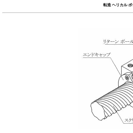
転造
ヘリカル ボ