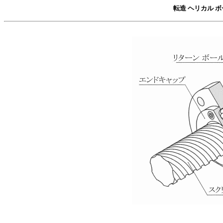
転造
ヘリカル ボ