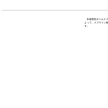
非循環型ボールスプ
よって、スプライン
す。