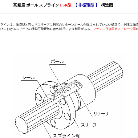
高精度
ボール スプライン
FSR型
【 非循環型 】
構造図
ラインは、循環型と異なりスリーブに鋼球のリターンホールが設けられていない構造で、鋼球は循
軸上におけるスリーブの移動可能距離には各軸径により制限がある
、
フランジ付き
限定ストローク型