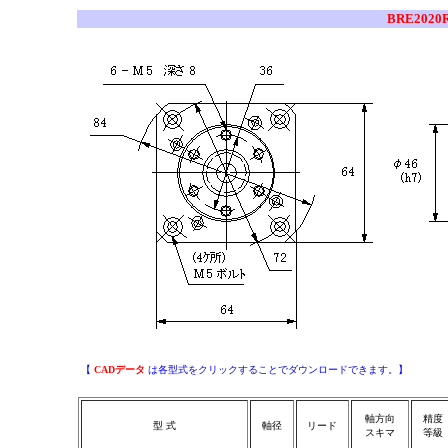
BRE2020
【
CADデータ
は各型式をクリックすることでダウンロードできます。】
軸方向
精度
型 式
軸径
リード
スキマ
等級