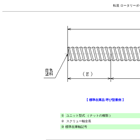
転造
ロータリーボ
【 標準在庫品 呼び型番例 】
①
ユニット型式 ( ナットの種類 )
②
スクリュー軸全長
③
標準在庫軸記号