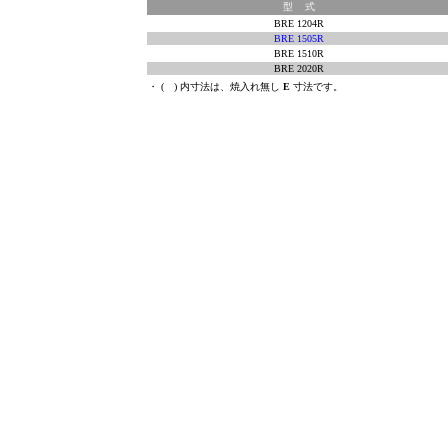
型 式
BRE 1204R
BRE 1505R
BRE 1510R
BRE 2020R
・ ( ) 内寸法は、焼入れ無し
E
寸法です。