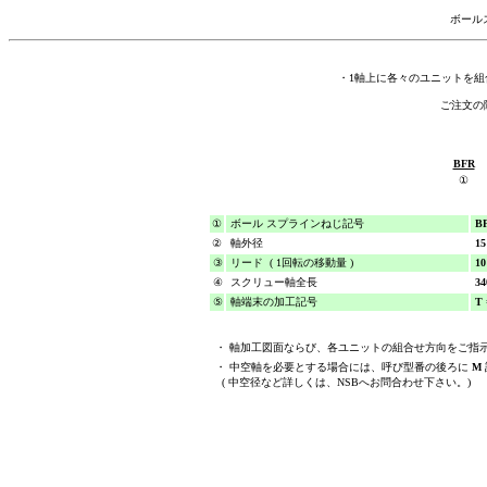
ボール
・1軸上に各々のユニットを組
ご注文の
BFR
①
①
ボール スプラインねじ記号
B
②
軸外径
15
③
リード ( 1回転の移動量 )
10
④
スクリュー軸全長
34
⑤
軸端末の加工記号
T 
・ 軸加工図面ならび、各ユニットの組合せ方向をご指
・ 中空軸を必要とする場合には、呼び型番の後ろに
M
( 中空径など詳しくは、NSBへお問合わせ下さい。)