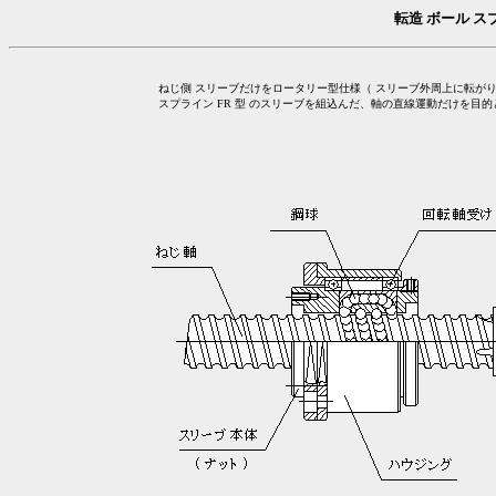
転造
ボール ス
ねじ側 スリーブだけをロータリー型仕様（ スリーブ外周上に転が
スプライン FR 型 のスリーブを組込んだ、軸の直線運動だけを目