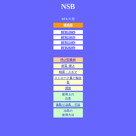
NSB
BFR-N 型
構造図
BFR1204N
BFR1505N
BFR1510N
BFR2020N
呼び型番例
材質･硬さ
精度・スキマ
ストローク量と軸全
長
潤滑
使用上の
注意
抜取り冶具 寸法
冶具の
使用方法