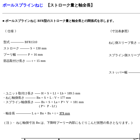
ボールスプラインねじ
【ストローク量と軸全長】
■
ボールスプラインねじ BFR型のストローク量と軸全長との関係式を示します。
《 仕様 》
《寸法表参照》
型式 -------------- BFR1510
ねじ側スリーブ長さ -----
ストローク ---------- S = 130 mm
L1 = 
プーリ幅 ----------- P = 16 mm
スプライン側スリーブ長さ
部品取付け長さ ----- t = 15 mm
Lb = 2
Lf = 
ストッパー幅 -------------
・ユニット取付け長さ ------ H = S + L1 + Lb = 189.5 mm
・ねじ軸側長さ ----------- Bn = S + L - V = 177 mm
・スプライン軸側長さ ------ Bs = S + La + P′+ V = 181 mm
( P′= P - Lf )
・軸全長 ---------------- L o = Bn + Bs + t =
373
mm
( 注 ) ・ ねじ軸側寸法 Bn は、下降時プーリー内部にもぐりこんだ状態の長さとなります。)