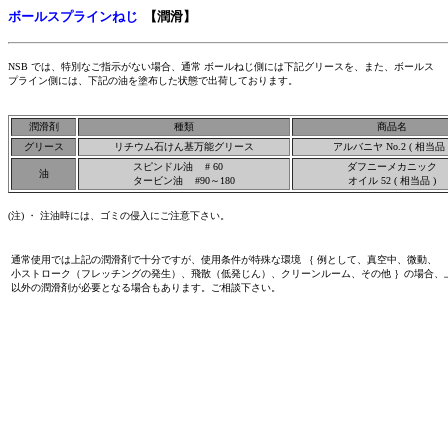
ボールスプラインねじ
【
潤滑
】
NSB では、特別なご指示がない場合、通常 ボールねじ側には下記グリースを、また、ボールス
プライン側には、下記の油を塗布した状態で出荷しております。
潤滑剤
種類
商品名
グリース
リチウム石けん基万能グリース
アルバニヤ No.2 ( 相当品 
スピンドル油 # 60
ダフニーメカニック
油
タービン油 #90～180
オイル 52 ( 相当品 )
(注) ・ 注油時には、ゴミの侵入にご注意下さい。
通常使用では上記の潤滑剤で十分ですが、使用条件が特殊な環境 ｛ 例として、真空中、微動、
小ストローク（フレッチングの発生）、飛散（低発じん）、クリーンルーム、その他 ｝の場合、
以外の潤滑剤が必要となる場合もあります。ご相談下さい。