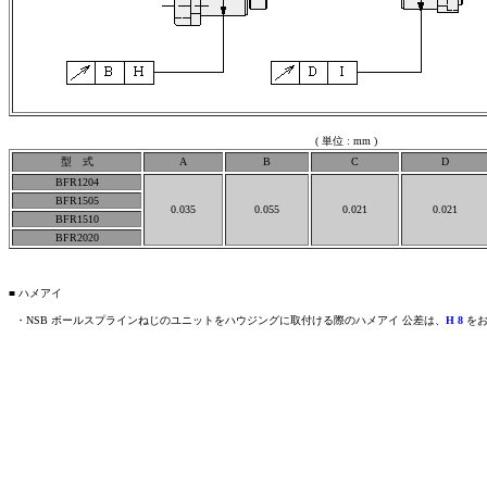
( 単位 : mm )
型 式
A
B
C
D
BFR1204
BFR1505
0.035
0.055
0.021
0.021
BFR1510
BFR2020
■ ハメアイ
・NSB ボールスプラインねじのユニットをハウジングに取付ける際のハメアイ 公差は、
H 8
をお