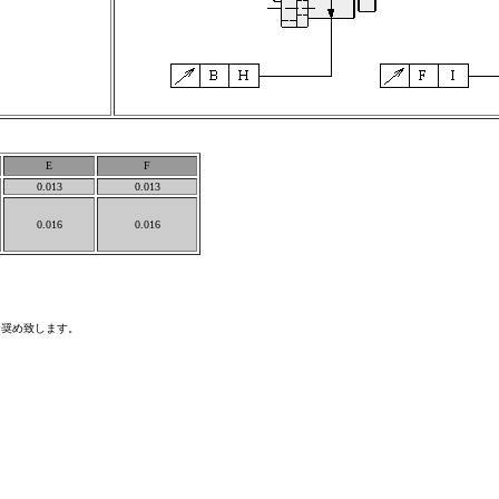
E
F
0.013
0.013
0.016
0.016
奨め致します。