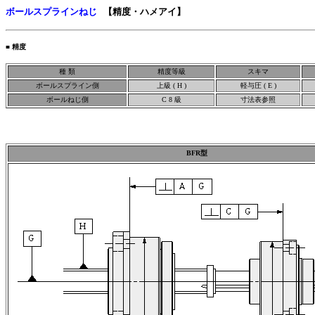
ボールスプラインねじ
【精度・ハメアイ】
■
精度
種 類
精度等級
スキマ
ボールスプライン側
上級 ( H )
軽与圧 ( E )
ボールねじ側
C 8 級
寸法表参照
BFR型