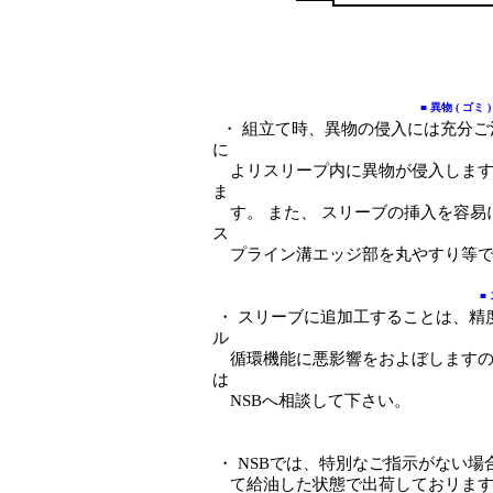
■ 異物 ( ゴ
・ 組立て時、異物の侵入には充分ご
に
よリスリープ内に異物が侵入しますと
ま
す。 また、 スリーブの挿入を容易
ス
プライン溝エッジ部を丸やすり等で
■
・ スリーブに追加工することは、精
ル
循環機能に悪影響をおよぼしますの
は
NSBへ相談して下さい。
・ NSBでは、特別なご指示がない場合、通常
て給油した状態で出荷しておリます